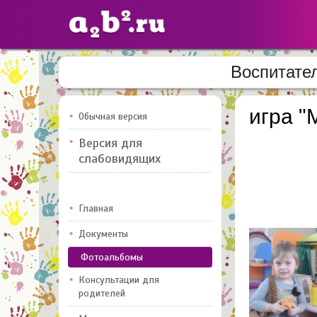
Воспитате
Сайты
педагогов
игра 
Обычная версия
Версия для
Добавлено — 10947
Добавлен
слабовидящих
Главная
Документы
Фотоальбомы
Консультации для
родителей